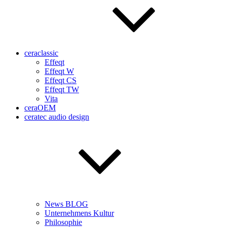
ceraclassic
Effeqt
Effeqt W
Effeqt CS
Effeqt TW
Vita
ceraOEM
ceratec audio design
News BLOG
Unternehmens Kultur
Philosophie