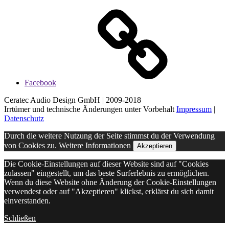
Facebook
Ceratec Audio Design GmbH | 2009-2018
Irrtümer und technische Änderungen unter Vorbehalt
Impressum
|
Datenschutz
Durch die weitere Nutzung der Seite stimmst du der Verwendung
von Cookies zu.
Weitere Informationen
Akzeptieren
Die Cookie-Einstellungen auf dieser Website sind auf "Cookies
zulassen" eingestellt, um das beste Surferlebnis zu ermöglichen.
Wenn du diese Website ohne Änderung der Cookie-Einstellungen
verwendest oder auf "Akzeptieren" klickst, erklärst du sich damit
einverstanden.
Schließen