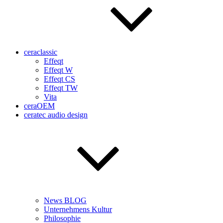
ceraclassic
Effeqt
Effeqt W
Effeqt CS
Effeqt TW
Vita
ceraOEM
ceratec audio design
News BLOG
Unternehmens Kultur
Philosophie